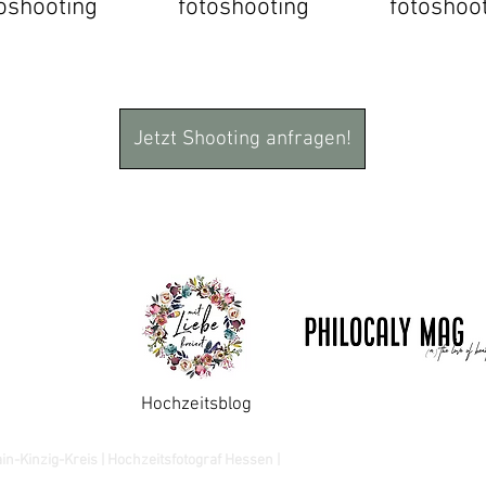
oshooting
fotoshooting
foto
shoo
Jetzt Shooting anfragen!
Familienshooting in Hanau, Familiensh
Gelnhausen, Fotograf in Büdingen, B
Babyfotografin, Geschwistershooting
Hochzeitsblog
in-Kinzig-Kreis | Hochzeitsfotograf Hessen |