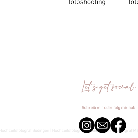
fotoshooting
fot
Let's get social.
Schreib mir oder folg mir auf:
Hochzeitsfotograf Büdingen | Hochzeitsfotograf Hanau | Hochzeitsfotograf Ma