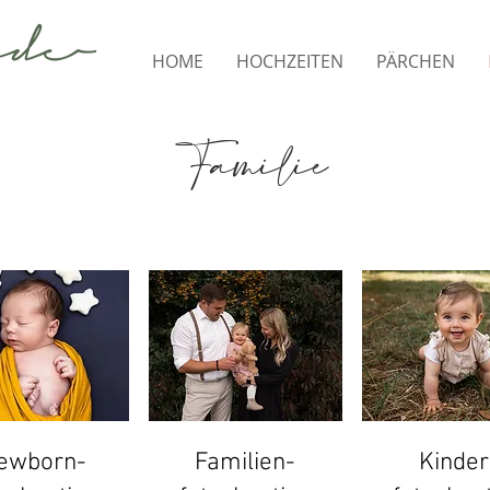
HOME
HOCHZEITEN
PÄRCHEN
Familie
nfotoshooting
in Büdinge
ewborn-
Familien-
Kinder