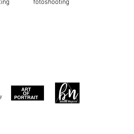
ting
fotoshooting
ooting Frankfurt, Familienfotoshooting, Familienshooting in Büdingen, Familienshooting in
abybauchshooting in Hanau, Babybauchshooting, Newbornshooting in Büdingen,
 in Büdingen, Geschwistershooting in Gelnhausen, Gelnhausen